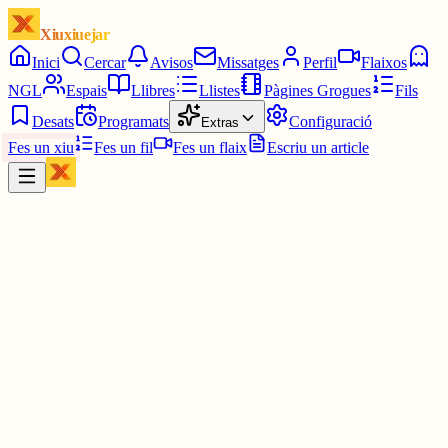
Xiuxiuejar
Inici
Cercar
Avisos
Missatges
Perfil
Flaixos
NGL
Espais
Llibres
Llistes
Pàgines Grogues
Fils
Desats
Programats
Configuració
Extras
Fes un xiu
Fes un fil
Fes un flaix
Escriu un article
Xiu
F
Felet
@
llanera
La justícia al País Basc ha decretat que l’eusquera no computi a la
nota de tall de les PAU. Seria un perjudici irreparable per tots
aquells alumnes que l’han suspès. La majoria d’aquests alumnes
provenen d’escoles concertades on l’ensenyament es fa en castellà.