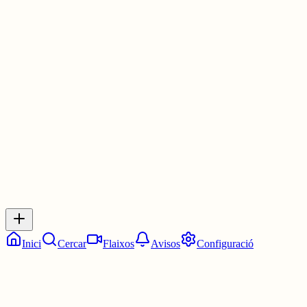
El problema és de caire
ideològic o d’alumnat nouvingut que amb pocs anys no ha pogut
tenir un bon domini del basc?
De què serveix que el basc sigui llengua oficial? L’article tres del
preàmbul de la Constitució (“la que nos dimos
30 juny
0
0
0
0
Inicia sessió
per respondre a aquest xiu.
Respostes
No hi ha respostes encara. Sigues el primer a respondre!
Inici
Cercar
Flaixos
Avisos
Configuració