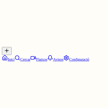
1 jul.
0
0
0
0
Inicia sessió
per respondre a aquest xiu.
Respostes
No hi ha respostes encara. Sigues el primer a respondre!
Inici
Cercar
Flaixos
Avisos
Configuració