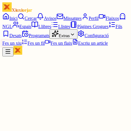
Xiuxiuejar
Inici
Cercar
Avisos
Missatges
Perfil
Flaixos
NGL
Espais
Llibres
Llistes
Pàgines Grogues
Fils
Desats
Programats
Configuració
Extras
Fes un xiu
Fes un fil
Fes un flaix
Escriu un article
Xiu
júlia⋆☀︎.
@
juliagaro
No sé qui és però la teva per si de cas