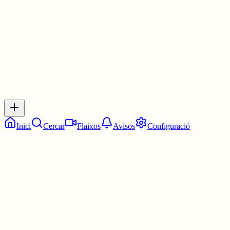
2 juny
0
0
0
0
Inicia sessió
per respondre a aquest xiu.
Respostes
No hi ha respostes encara. Sigues el primer a respondre!
Inici
Cercar
Flaixos
Avisos
Configuració