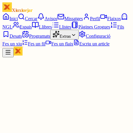
Xiuxiuejar
Inici
Cercar
Avisos
Missatges
Perfil
Flaixos
NGL
Espais
Llibres
Llistes
Pàgines Grogues
Fils
Desats
Programats
Configuració
Extras
Fes un xiu
Fes un fil
Fes un flaix
Escriu un article
Xiu
Pau
@
pauavegades
dia 6768 demanant-li a puigdemont si és lesbiana