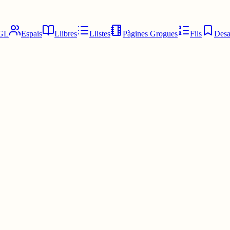
GL
Espais
Llibres
Llistes
Pàgines Grogues
Fils
Desa