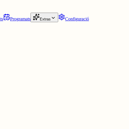
ts
Programats
Configuració
Extras