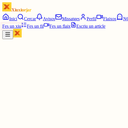
Xiuxiuejar
Inici
Cercar
Avisos
Missatges
Perfil
Flaixos
N
Fes un xiu
Fes un fil
Fes un flaix
Escriu un article
Xiu
Pilar
@
apiapia
Bona nit Joan!
30 juny
0
0
0
0