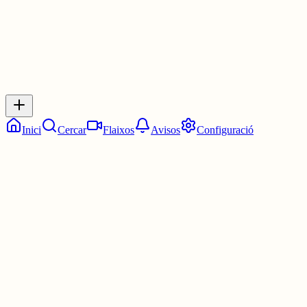
Inicia sessió
per respondre a aquest xiu.
Respostes
No hi ha respostes encara. Sigues el primer a respondre!
Inici
Cercar
Flaixos
Avisos
Configuració