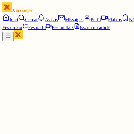
Xiuxiuejar
Inici
Cercar
Avisos
Missatges
Perfil
Flaixos
N
Fes un xiu
Fes un fil
Fes un flaix
Escriu un article
Xiu
Campanar
@
campanar
ding
Les 16:15. Un quart de cinc.
7 juny