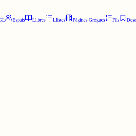
GL
Espais
Llibres
Llistes
Pàgines Grogues
Fils
Desa