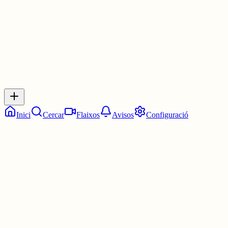
0
0
0
0
Inicia sessió
per respondre a aquest xiu.
Respostes
No hi ha respostes encara. Sigues el primer a respondre!
Inici
Cercar
Flaixos
Avisos
Configuració