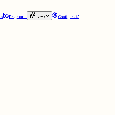
ts
Programats
Configuració
Extras