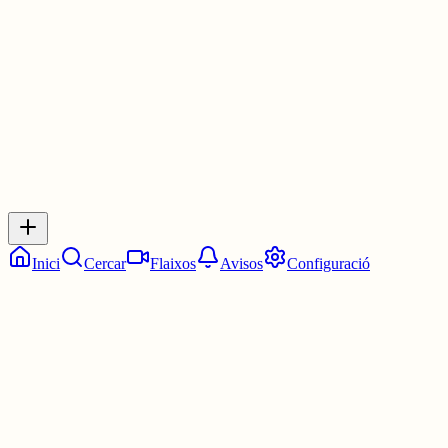
3 juny
0
0
0
0
Inicia sessió
per respondre a aquest xiu.
Respostes
No hi ha respostes encara. Sigues el primer a respondre!
Inici
Cercar
Flaixos
Avisos
Configuració