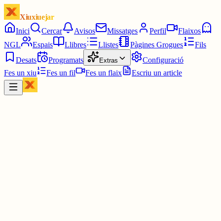
Xiuxiuejar
Inici
Cercar
Avisos
Missatges
Perfil
Flaixos
NGL
Espais
Llibres
Llistes
Pàgines Grogues
Fils
Desats
Programats
Configuració
Extras
Fes un xiu
Fes un fil
Fes un flaix
Escriu un article
Xiu
diarilaveu.cat
@
diarilaveu
El dia que Josep Lluís Bausset va morir a l’Alcúdia, el 2012
www.diarilaveu.cat/cultura/al-dia-c...