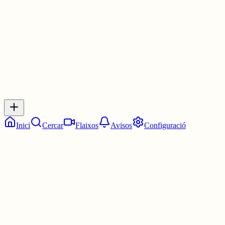
1 jul.
0
0
0
0
Inicia sessió
per respondre a aquest xiu.
Respostes
No hi ha respostes encara. Sigues el primer a respondre!
Inici
Cercar
Flaixos
Avisos
Configuració