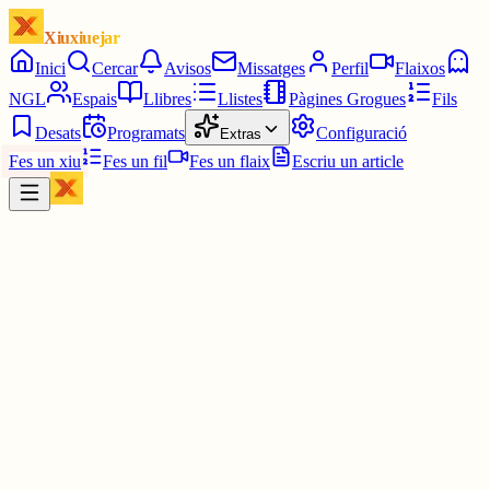
Xiuxiuejar
Inici
Cercar
Avisos
Missatges
Perfil
Flaixos
NGL
Espais
Llibres
Llistes
Pàgines Grogues
Fils
Desats
Programats
Configuració
Extras
Fes un xiu
Fes un fil
Fes un flaix
Escriu un article
Xiu
Oscar
@
oscaram
Si, molt bona 👍🏻