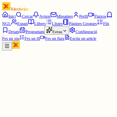
Xiuxiuejar
Inici
Cercar
Avisos
Missatges
Perfil
Flaixos
NGL
Espais
Llibres
Llistes
Pàgines Grogues
Fils
Desats
Programats
Configuració
Extras
Fes un xiu
Fes un fil
Fes un flaix
Escriu un article
Xiu
Campanar
@
campanar
ding ding