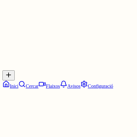
Les 7:30. Dos quarts de vuit.
3 juny
0
0
0
0
Inicia sessió
per respondre a aquest xiu.
Respostes
No hi ha respostes encara. Sigues el primer a respondre!
Inici
Cercar
Flaixos
Avisos
Configuració