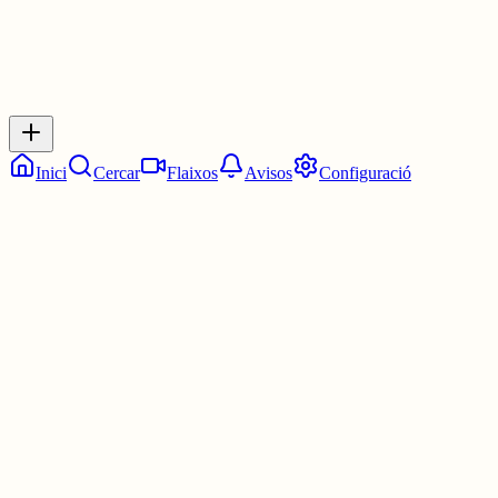
Respostes
No hi ha respostes encara. Sigues el primer a respondre!
Inici
Cercar
Flaixos
Avisos
Configuració