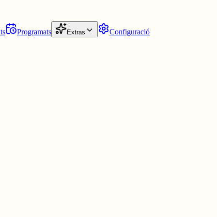
ts
Programats
Configuració
Extras