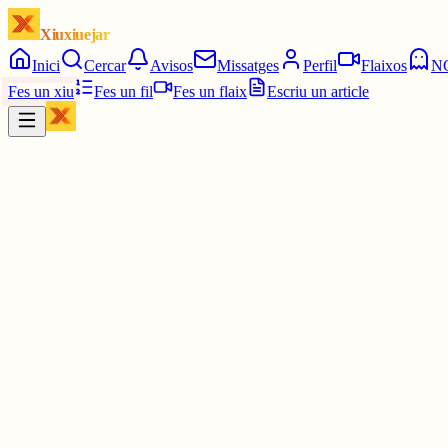
Xiuxiuejar
Inici
Cercar
Avisos
Missatges
Perfil
Flaixos
N
Fes un xiu
Fes un fil
Fes un flaix
Escriu un article
Xiu
I
Isabel
@
viscaelcatala10
Tal qual
2 juny
0
0
0
0
Inicia sessió
per respondre a aquest xiu.