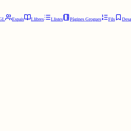
GL
Espais
Llibres
Llistes
Pàgines Grogues
Fils
Desa