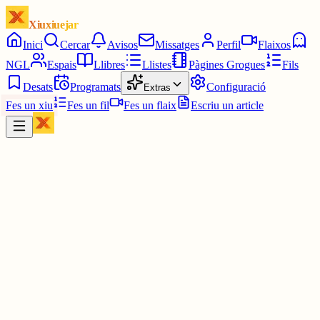
Xiuxiuejar
Inici
Cercar
Avisos
Missatges
Perfil
Flaixos
NGL
Espais
Llibres
Llistes
Pàgines Grogues
Fils
Desats
Programats
Configuració
Extras
Fes un xiu
Fes un fil
Fes un flaix
Escriu un article
Xiu
júlia⋆☀︎.
@
juliagaro
HAHAHAHAHAHAHAH doncs per portar la contrària!