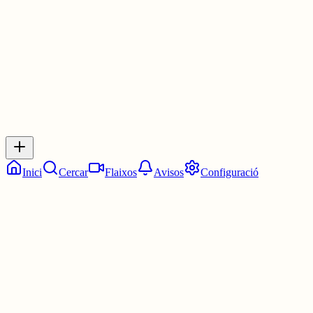
2 juny
0
0
0
0
Inicia sessió
per respondre a aquest xiu.
Respostes
No hi ha respostes encara. Sigues el primer a respondre!
Inici
Cercar
Flaixos
Avisos
Configuració