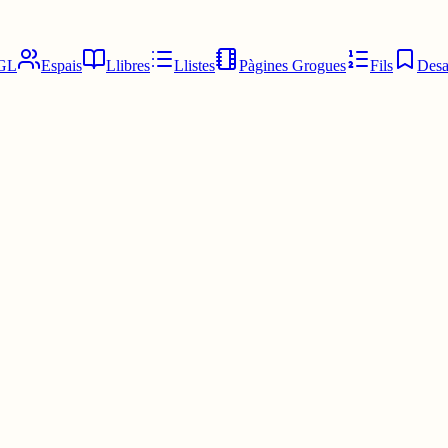
GL
Espais
Llibres
Llistes
Pàgines Grogues
Fils
Desa