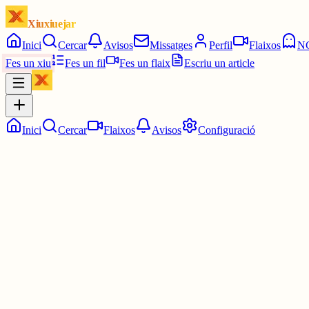
Xiuxiuejar
Inici
Cercar
Avisos
Missatges
Perfil
Flaixos
N
Fes un xiu
Fes un fil
Fes un flaix
Escriu un article
Inici
Cercar
Flaixos
Avisos
Configuració