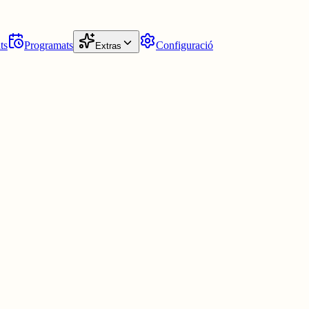
ts
Programats
Configuració
Extras