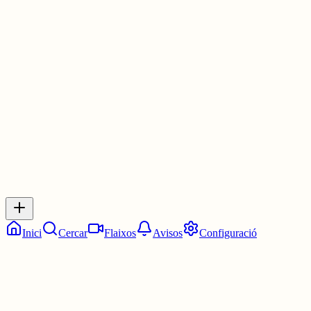
ho provi més tard. Ja m'hi vaig trobar ahir.
Avui els que no se m'han obert han sigut un de fa 2 h. i un altre de 
3h.
Això amb el telèfon. Amb l'ordinador no ho he provat.
3 juny
0
0
0
0
Inicia sessió
per respondre a aquest xiu.
Respostes
No hi ha respostes encara. Sigues el primer a respondre!
Inici
Cercar
Flaixos
Avisos
Configuració