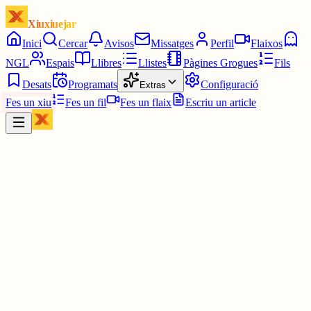
Xiuxiuejar
Inici
Cercar
Avisos
Missatges
Perfil
Flaixos
NGL
Espais
Llibres
Llistes
Pàgines Grogues
Fils
Desats
Programats
Configuració
Extras
Fes un xiu
Fes un fil
Fes un flaix
Escriu un article
Xiu
Maria
@
ml1506
Merkhal, dels avisos que envies sovint no se me n'obre algun.
Aquest sí, però el d'abans i el de després diu que no es pot obrir, q