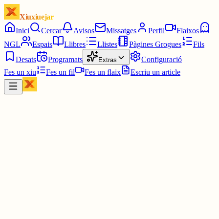
Xiuxiuejar
Inici
Cercar
Avisos
Missatges
Perfil
Flaixos
NGL
Espais
Llibres
Llistes
Pàgines Grogues
Fils
Desats
Programats
Configuració
Extras
Fes un xiu
Fes un fil
Fes un flaix
Escriu un article
Xiu
Pau
@
pauavegades
que maco😍