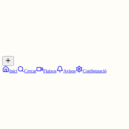
30 juny
0
0
0
0
Inicia sessió
per respondre a aquest xiu.
Respostes
No hi ha respostes encara. Sigues el primer a respondre!
Inici
Cercar
Flaixos
Avisos
Configuració