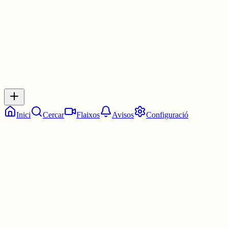
0
0
0
0
Inicia sessió
per respondre a aquest xiu.
Respostes
No hi ha respostes encara. Sigues el primer a respondre!
Inici
Cercar
Flaixos
Avisos
Configuració