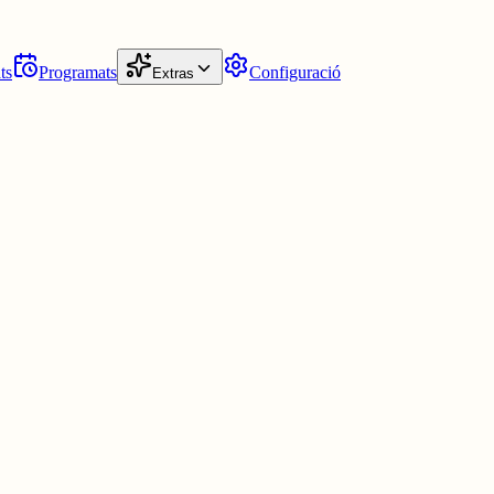
ts
Programats
Configuració
Extras