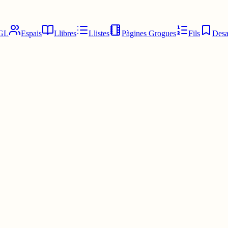
GL
Espais
Llibres
Llistes
Pàgines Grogues
Fils
Desa