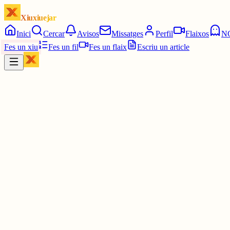
Xiuxiuejar
Inici
Cercar
Avisos
Missatges
Perfil
Flaixos
N
Fes un xiu
Fes un fil
Fes un flaix
Escriu un article
Xiu
Campanar
@
campanar
ding ding ding ding dong dong dong
Les 3:00. Les tres en punt.
5 juny