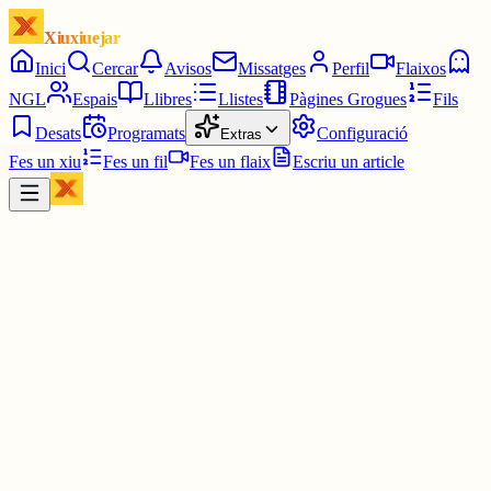
Xiuxiuejar
Inici
Cercar
Avisos
Missatges
Perfil
Flaixos
NGL
Espais
Llibres
Llistes
Pàgines Grogues
Fils
Desats
Programats
Configuració
Extras
Fes un xiu
Fes un fil
Fes un flaix
Escriu un article
Xiu
júlia⋆☀︎.
@
juliagaro
Només vaig a la biblio de la uni quan hi ha nois guapos (el meu
novio que ve aquí a estudiar i venim junts en bus). Em sento així