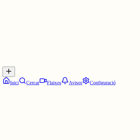
4 juny
0
0
0
0
Inicia sessió
per respondre a aquest xiu.
Respostes
No hi ha respostes encara. Sigues el primer a respondre!
Inici
Cercar
Flaixos
Avisos
Configuració