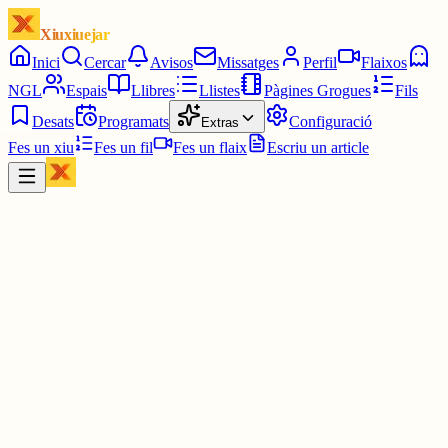
Xiuxiuejar
Inici
Cercar
Avisos
Missatges
Perfil
Flaixos
NGL
Espais
Llibres
Llistes
Pàgines Grogues
Fils
Desats
Programats
Configuració
Extras
Fes un xiu
Fes un fil
Fes un flaix
Escriu un article
Xiu
Albert Blasco
@
albert54
El muro que diuen, és lanzarote, vist des de La Graciosa, l'octava
illa de Canàries