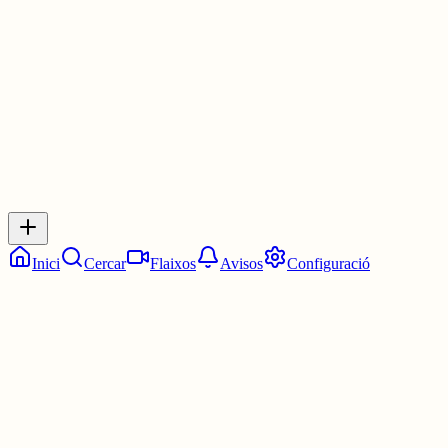
30 juny
0
0
0
0
Inicia sessió
per respondre a aquest xiu.
Respostes
No hi ha respostes encara. Sigues el primer a respondre!
Inici
Cercar
Flaixos
Avisos
Configuració