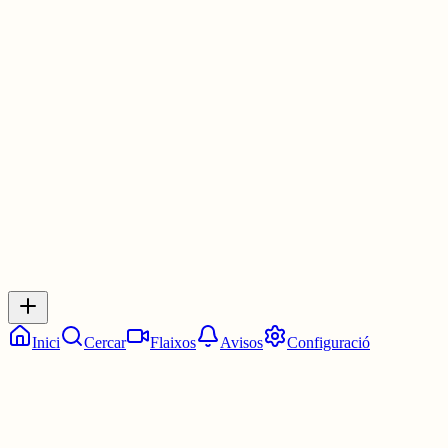
🟩🟩🟩🟩🟩
#WordleCAT
elmot.gelozp.com
1 jul.
0
0
0
0
Inicia sessió
per respondre a aquest xiu.
Respostes
No hi ha respostes encara. Sigues el primer a respondre!
Inici
Cercar
Flaixos
Avisos
Configuració