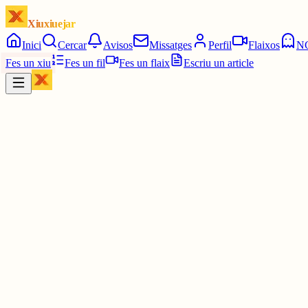
Xiuxiuejar
Inici
Cercar
Avisos
Missatges
Perfil
Flaixos
N
Fes un xiu
Fes un fil
Fes un flaix
Escriu un article
Xiu
MartaM
@
martamf
#ElMot
1643 3/6
⬜🟩🟨⬜🟨
🟩🟩⬜🟩⬜