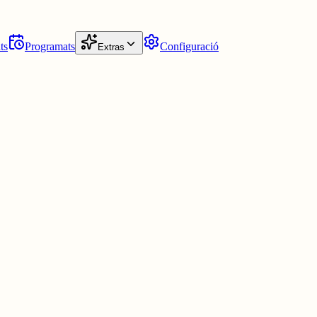
ts
Programats
Configuració
Extras