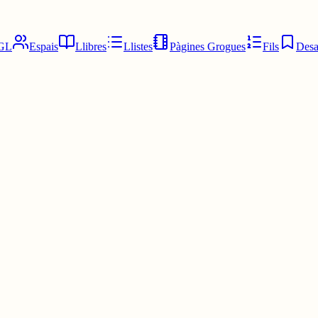
GL
Espais
Llibres
Llistes
Pàgines Grogues
Fils
Desa