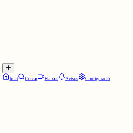
2 juny
0
0
0
0
Inicia sessió
per respondre a aquest xiu.
Respostes
No hi ha respostes encara. Sigues el primer a respondre!
Inici
Cercar
Flaixos
Avisos
Configuració