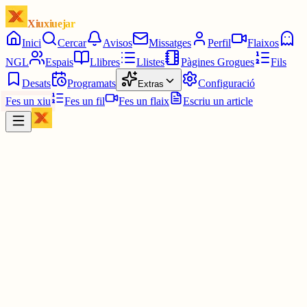
Xiuxiuejar
Inici
Cercar
Avisos
Missatges
Perfil
Flaixos
NGL
Espais
Llibres
Llistes
Pàgines Grogues
Fils
Desats
Programats
Configuració
Extras
Fes un xiu
Fes un fil
Fes un flaix
Escriu un article
Xiu
júlia⋆☀︎.
@
juliagaro
Renfe renfe, i la pompeu em feia molt bones vibres (vaig encertar,
trobo)