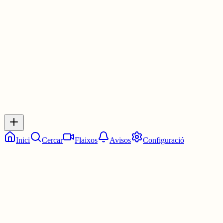
Maria Teresa Vert.
1 jul.
0
0
0
0
Inicia sessió
per respondre a aquest xiu.
Respostes
No hi ha respostes encara. Sigues el primer a respondre!
Inici
Cercar
Flaixos
Avisos
Configuració