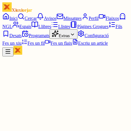
Xiuxiuejar
Inici
Cercar
Avisos
Missatges
Perfil
Flaixos
NGL
Espais
Llibres
Llistes
Pàgines Grogues
Fils
Desats
Programats
Configuració
Extras
Fes un xiu
Fes un fil
Fes un flaix
Escriu un article
Xiu
MIQUEL PUJADÓ
@
miquelpujado
Ahir, el Músic de l'Any de Terrassa de l'any passat (un servidor) v
passar el relleu a la guardonada d'enguany, la soprano i pedagoga