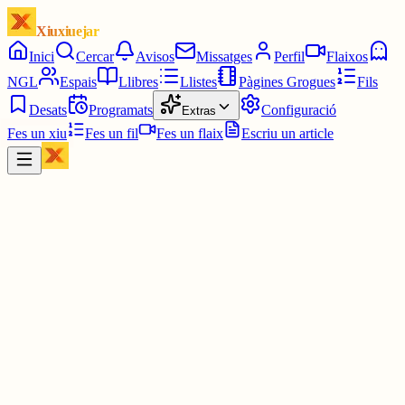
Xiuxiuejar
Inici
Cercar
Avisos
Missatges
Perfil
Flaixos
NGL
Espais
Llibres
Llistes
Pàgines Grogues
Fils
Desats
Programats
Configuració
Extras
Fes un xiu
Fes un fil
Fes un flaix
Escriu un article
Xiu
Joan
@
joandelatitagran
Molt esclaridor, si és veritat.
Sobretot la part dels corruptes.