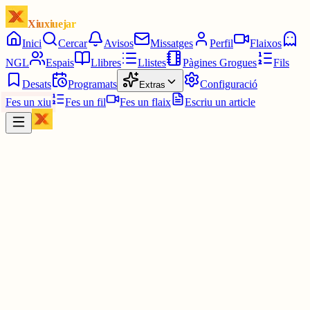
Xiuxiuejar
Inici
Cercar
Avisos
Missatges
Perfil
Flaixos
NGL
Espais
Llibres
Llistes
Pàgines Grogues
Fils
Desats
Programats
Configuració
Extras
Fes un xiu
Fes un fil
Fes un flaix
Escriu un article
Xiu
Oriolus
@
oriolus
Mua ha ha hahahahahahaha. M'agafes desprevingut tota l'estona
haha.