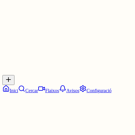
No et preocupis que demà desempato.😈
4 juny
0
0
0
0
Inicia sessió
per respondre a aquest xiu.
Respostes
No hi ha respostes encara. Sigues el primer a respondre!
Inici
Cercar
Flaixos
Avisos
Configuració