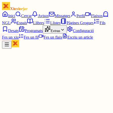
Xiuxiuejar
Inici
Cercar
Avisos
Missatges
Perfil
Flaixos
NGL
Espais
Llibres
Llistes
Pàgines Grogues
Fils
Desats
Programats
Configuració
Extras
Fes un xiu
Fes un fil
Fes un flaix
Escriu un article
Xiu
Miquel Àngel Martí
@
mickymarti
Si deixam de xerrar català, guanyen els qui fa anys que el volen
arraconar. Ni una passa enrere. El català es parla, es defensa i es vi