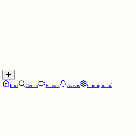
cada dia.
30 juny
0
0
0
0
Inicia sessió
per respondre a aquest xiu.
Respostes
No hi ha respostes encara. Sigues el primer a respondre!
Inici
Cercar
Flaixos
Avisos
Configuració