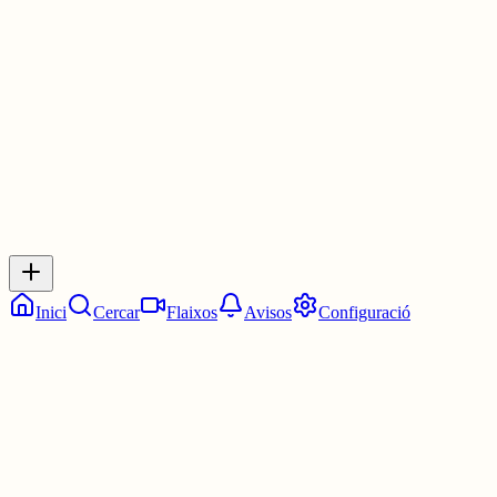
de fer-nos veure.
4 juny
0
0
0
0
Inicia sessió
per respondre a aquest xiu.
Respostes
No hi ha respostes encara. Sigues el primer a respondre!
Inici
Cercar
Flaixos
Avisos
Configuració