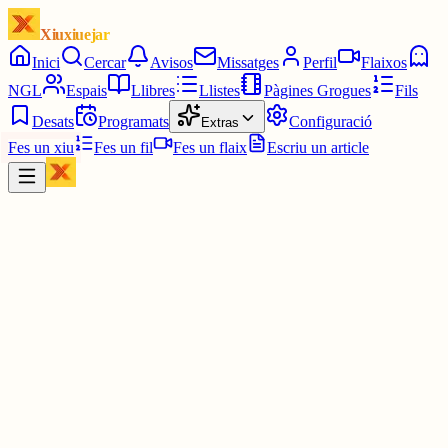
Xiuxiuejar
Inici
Cercar
Avisos
Missatges
Perfil
Flaixos
NGL
Espais
Llibres
Llistes
Pàgines Grogues
Fils
Desats
Programats
Configuració
Extras
Fes un xiu
Fes un fil
Fes un flaix
Escriu un article
Xiu
Maite Barceló
@
maite
Perfecte. És una manera de que el espanyol Comelles se sentir
incòmoda i fer-li saber que som catalans i que ho ha moltes maner