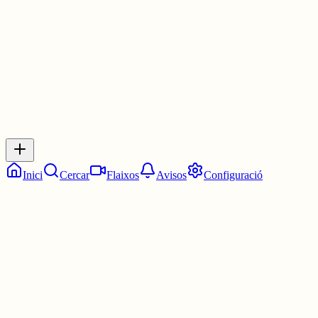
1 jul.
0
0
0
0
Inicia sessió
per respondre a aquest xiu.
Respostes
No hi ha respostes encara. Sigues el primer a respondre!
Inici
Cercar
Flaixos
Avisos
Configuració