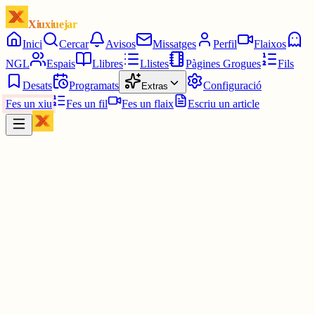
Xiuxiuejar
Inici
Cercar
Avisos
Missatges
Perfil
Flaixos
NGL
Espais
Llibres
Llistes
Pàgines Grogues
Fils
Desats
Programats
Configuració
Extras
Fes un xiu
Fes un fil
Fes un flaix
Escriu un article
Xiu
Oriolus
@
oriolus
Em sap greu per la Queralt.😔