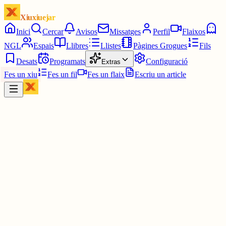
Xiuxiuejar
Inici
Cercar
Avisos
Missatges
Perfil
Flaixos
NGL
Espais
Llibres
Llistes
Pàgines Grogues
Fils
Desats
Programats
Configuració
Extras
Fes un xiu
Fes un fil
Fes un flaix
Escriu un article
Xiu
Joan
@
joandelatitagran
Sinó també