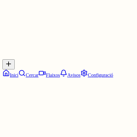
3 juny
0
0
0
0
Inicia sessió
per respondre a aquest xiu.
Respostes
No hi ha respostes encara. Sigues el primer a respondre!
Inici
Cercar
Flaixos
Avisos
Configuració