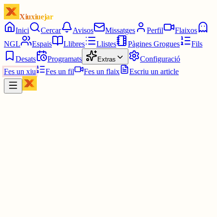
Xiuxiuejar
Inici
Cercar
Avisos
Missatges
Perfil
Flaixos
NGL
Espais
Llibres
Llistes
Pàgines Grogues
Fils
Desats
Programats
Configuració
Extras
Fes un xiu
Fes un fil
Fes un flaix
Escriu un article
Xiu
Pancates x acres masses
@
davidenfiladissa
Gent que no vol socialitzar, a una xarxa SOCIAL. O volen
socialitzar només amb noies de dèsset.... Pots comptar