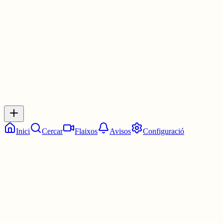
30 juny
0
0
0
0
Inicia sessió
per respondre a aquest xiu.
Respostes
No hi ha respostes encara. Sigues el primer a respondre!
Inici
Cercar
Flaixos
Avisos
Configuració