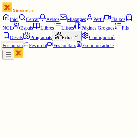
Xiuxiuejar
Inici
Cercar
Avisos
Missatges
Perfil
Flaixos
NGL
Espais
Llibres
Llistes
Pàgines Grogues
Fils
Desats
Programats
Configuració
Extras
Fes un xiu
Fes un fil
Fes un flaix
Escriu un article
Xiu
Joan Almirall II*II
@
juanal_47
Espiadimonis.