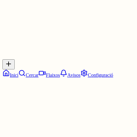
1 jul.
0
0
0
0
Inicia sessió
per respondre a aquest xiu.
Respostes
No hi ha respostes encara. Sigues el primer a respondre!
Inici
Cercar
Flaixos
Avisos
Configuració