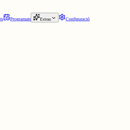
ts
Programats
Configuració
Extras