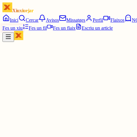
Xiuxiuejar
Inici
Cercar
Avisos
Missatges
Perfil
Flaixos
N
Fes un xiu
Fes un fil
Fes un flaix
Escriu un article
Xiu
Víctor 🤨
@
montecinovalls
No sé fins a quin punt hauria de donar punts anar al saló. Jo hi vai
1 jul.
0
0
0
0