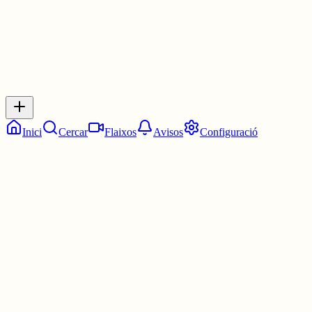
Inicia sessió
per respondre a aquest xiu.
Respostes
No hi ha respostes encara. Sigues el primer a respondre!
Inici
Cercar
Flaixos
Avisos
Configuració