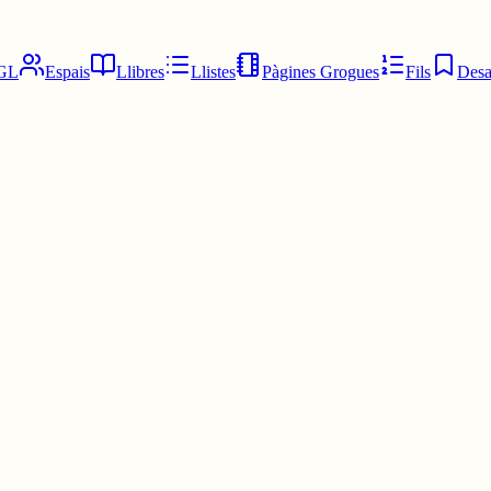
GL
Espais
Llibres
Llistes
Pàgines Grogues
Fils
Desa
g i miro poc anime (últimament més, m'estic posant les piles).