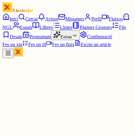
Xiuxiuejar
Inici
Cercar
Avisos
Missatges
Perfil
Flaixos
NGL
Espais
Llibres
Llistes
Pàgines Grogues
Fils
Desats
Programats
Configuració
Extras
Fes un xiu
Fes un fil
Fes un flaix
Escriu un article
Xiu
Campanar
@
campanar
ding