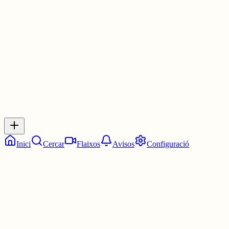
Les 17:15. Un quart de sis.
5 juny
0
0
0
0
Inicia sessió
per respondre a aquest xiu.
Respostes
No hi ha respostes encara. Sigues el primer a respondre!
Inici
Cercar
Flaixos
Avisos
Configuració