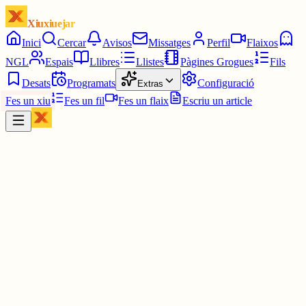
Xiuxiuejar
Inici
Cercar
Avisos
Missatges
Perfil
Flaixos
NGL
Espais
Llibres
Llistes
Pàgines Grogues
Fils
Desats
Programats
Configuració
Extras
Fes un xiu
Fes un fil
Fes un flaix
Escriu un article
Xiu
Joan
@
joandelatitagran
Està tot al mateix nivell de podrit.