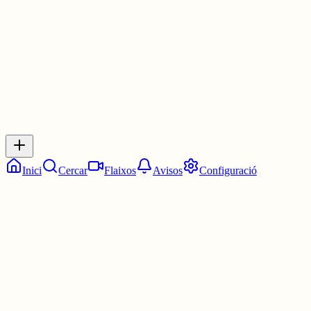
3 juny
0
0
0
0
Inicia sessió
per respondre a aquest xiu.
Respostes
No hi ha respostes encara. Sigues el primer a respondre!
Inici
Cercar
Flaixos
Avisos
Configuració