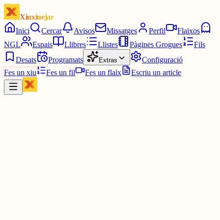
Xiuxiuejar
Inici
Cercar
Avisos
Missatges
Perfil
Flaixos
NGL
Espais
Llibres
Llistes
Pàgines Grogues
Fils
Desats
Programats
Configuració
Extras
Fes un xiu
Fes un fil
Fes un flaix
Escriu un article
Xiu
júlia⋆☀︎.
@
juliagaro
Quina tortura! I alhora quin goig veure-ho i dir "surto d'aquí i mai
més"