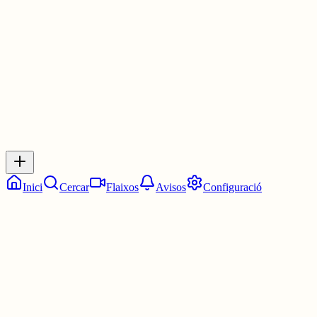
2 juny
0
0
0
0
Inicia sessió
per respondre a aquest xiu.
Respostes
No hi ha respostes encara. Sigues el primer a respondre!
Inici
Cercar
Flaixos
Avisos
Configuració