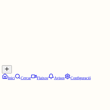
gràcies d'Àngel Guimerà als Jocs Florals del 1920. Aquí tenim
l'opció d'escoltar-lo dit en veu alta per Francesc Ten. S'ho val.
open.spotify.com/episode/2vfVc5fNO7...
30 juny
0
0
0
0
Inicia sessió
per respondre a aquest xiu.
Respostes
No hi ha respostes encara. Sigues el primer a respondre!
Inici
Cercar
Flaixos
Avisos
Configuració