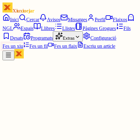
Xiuxiuejar
Inici
Cercar
Avisos
Missatges
Perfil
Flaixos
NGL
Espais
Llibres
Llistes
Pàgines Grogues
Fils
Desats
Programats
Configuració
Extras
Fes un xiu
Fes un fil
Fes un flaix
Escriu un article
Xiu
Oriol Izquierdo
@
oriolil
Hi ha textos que hauríem de rellegir periòdicament, especialment s
ens sentim nacionalment desorientats, com el cèlebre discurs de