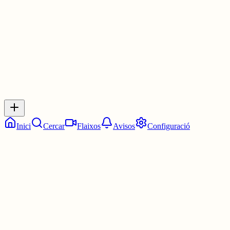
4 juny
0
0
0
0
Inicia sessió
per respondre a aquest xiu.
Respostes
No hi ha respostes encara. Sigues el primer a respondre!
Inici
Cercar
Flaixos
Avisos
Configuració