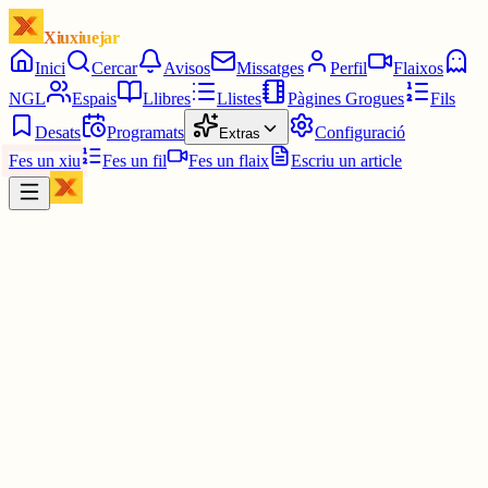
Xiuxiuejar
Inici
Cercar
Avisos
Missatges
Perfil
Flaixos
NGL
Espais
Llibres
Llistes
Pàgines Grogues
Fils
Desats
Programats
Configuració
Extras
Fes un xiu
Fes un fil
Fes un flaix
Escriu un article
Xiu
Vicenç 81
@
calito55
Bon dia a tothom, diferents i indiferens també.