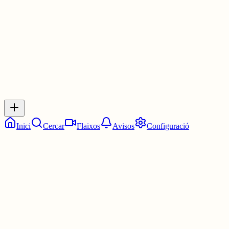
2 juny
0
0
0
0
Inicia sessió
per respondre a aquest xiu.
Respostes
No hi ha respostes encara. Sigues el primer a respondre!
Inici
Cercar
Flaixos
Avisos
Configuració