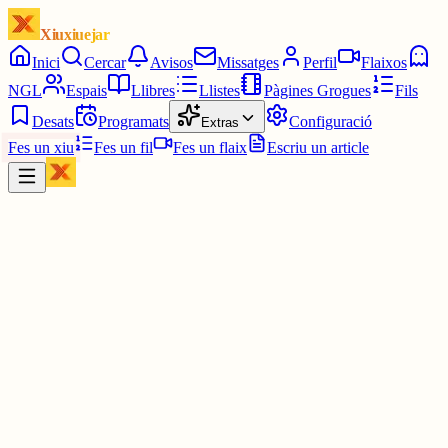
Xiuxiuejar
Inici
Cercar
Avisos
Missatges
Perfil
Flaixos
NGL
Espais
Llibres
Llistes
Pàgines Grogues
Fils
Desats
Programats
Configuració
Extras
Fes un xiu
Fes un fil
Fes un flaix
Escriu un article
Xiu
Oriolus
@
oriolus
Jo no.😔 (Encara).