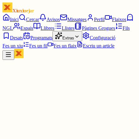
Xiuxiuejar
Inici
Cercar
Avisos
Missatges
Perfil
Flaixos
NGL
Espais
Llibres
Llistes
Pàgines Grogues
Fils
Desats
Programats
Configuració
Extras
Fes un xiu
Fes un fil
Fes un flaix
Escriu un article
Xiu
Campanar
@
campanar
ding ding