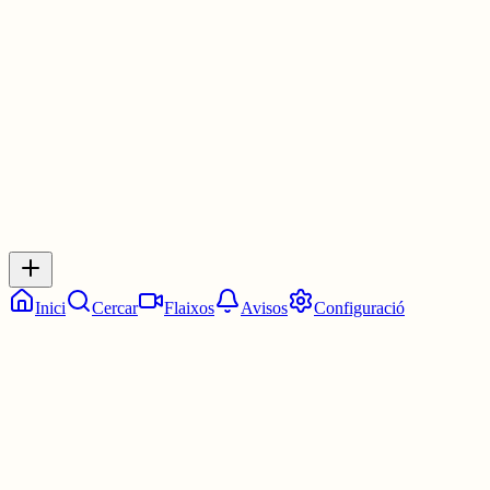
Les 5:30. Dos quarts de sis.
6 juny
0
0
0
0
Inicia sessió
per respondre a aquest xiu.
Respostes
No hi ha respostes encara. Sigues el primer a respondre!
Inici
Cercar
Flaixos
Avisos
Configuració