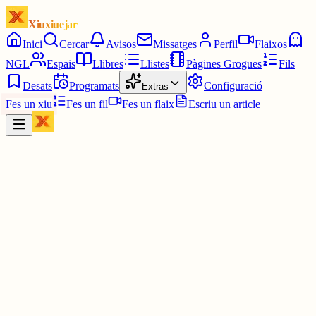
Xiuxiuejar
Inici
Cercar
Avisos
Missatges
Perfil
Flaixos
NGL
Espais
Llibres
Llistes
Pàgines Grogues
Fils
Desats
Programats
Configuració
Extras
Fes un xiu
Fes un fil
Fes un flaix
Escriu un article
Xiu
Telefini
@
telefini
Us desitjo a tots els que vulgueu participar molta sort.