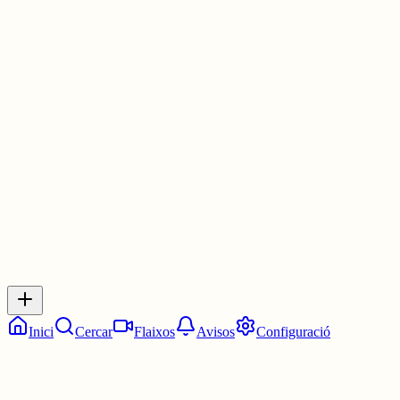
I si algú no té clar si participar o no, perquè creu que no escriu pro
bé, jo us animo a fer-ho. Potser no guanyareu, però no perdeu res
per intentar-ho i us pot ajudar a millorar i a despertar la vostra
imaginació.
MOLTA SORT A TOTS! 🍀
1 jul.
0
0
0
0
Inicia sessió
per respondre a aquest xiu.
Respostes
No hi ha respostes encara. Sigues el primer a respondre!
Inici
Cercar
Flaixos
Avisos
Configuració