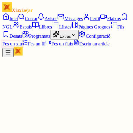
Xiuxiuejar
Inici
Cercar
Avisos
Missatges
Perfil
Flaixos
NGL
Espais
Llibres
Llistes
Pàgines Grogues
Fils
Desats
Programats
Configuració
Extras
Fes un xiu
Fes un fil
Fes un flaix
Escriu un article
Xiu
@
@Zep
@
josep_bagant
Prometeu de mil maneres
30 juny
0
0
0