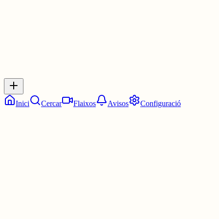
0
Inicia sessió
per respondre a aquest xiu.
Respostes
No hi ha respostes encara. Sigues el primer a respondre!
Inici
Cercar
Flaixos
Avisos
Configuració