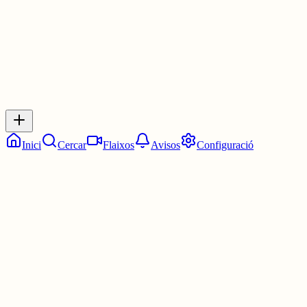
0
Inicia sessió
per respondre a aquest xiu.
Respostes
No hi ha respostes encara. Sigues el primer a respondre!
Inici
Cercar
Flaixos
Avisos
Configuració