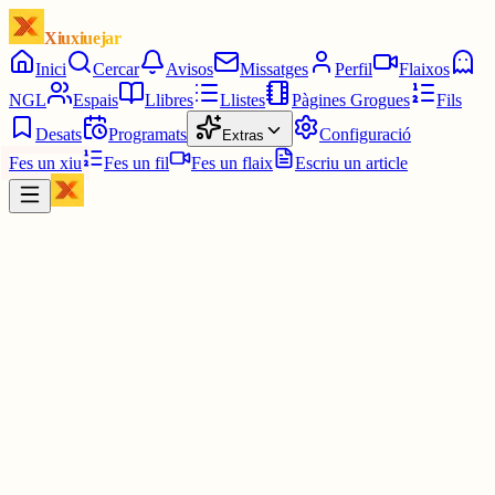
Xiuxiuejar
Inici
Cercar
Avisos
Missatges
Perfil
Flaixos
NGL
Espais
Llibres
Llistes
Pàgines Grogues
Fils
Desats
Programats
Configuració
Extras
Fes un xiu
Fes un fil
Fes un flaix
Escriu un article
Xiu
C
castellardiari@gmail.com
@
castellardiari
diaridecastellardelvalles.blogspot....
`p
30 juny
0
0
0