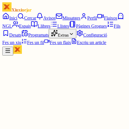
Xiuxiuejar
Inici
Cercar
Avisos
Missatges
Perfil
Flaixos
NGL
Espais
Llibres
Llistes
Pàgines Grogues
Fils
Desats
Programats
Configuració
Extras
Fes un xiu
Fes un fil
Fes un flaix
Escriu un article
Xiu
Anna SB
@
labrysmoom
Llegint
A Biblio digital