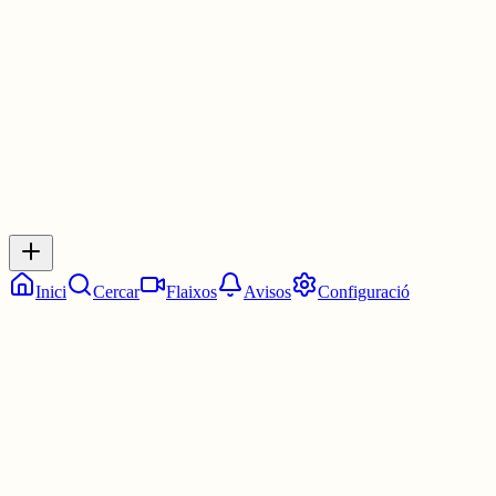
3 juny
0
0
0
0
Inicia sessió
per respondre a aquest xiu.
Respostes
No hi ha respostes encara. Sigues el primer a respondre!
Inici
Cercar
Flaixos
Avisos
Configuració