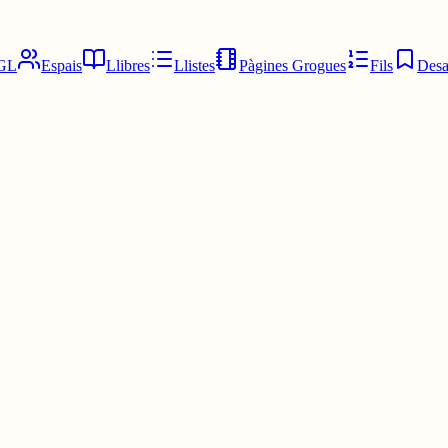
GL
Espais
Llibres
Llistes
Pàgines Grogues
Fils
Desa
"passar... Passar... Passa passa y verás mi casa" molt aleatori ho sé.