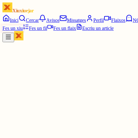
Xiuxiuejar
Inici
Cercar
Avisos
Missatges
Perfil
Flaixos
N
Fes un xiu
Fes un fil
Fes un flaix
Escriu un article
Xiu
Oriolus
@
oriolus
És que has dit que "hem de passar olímpicament" i el meu cap a dir: 
3 juny
0
0
0
0