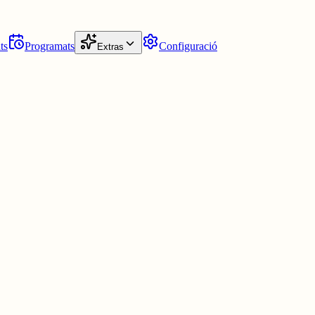
ts
Programats
Configuració
Extras