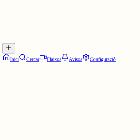
Inicia sessió
per respondre a aquest xiu.
Respostes
No hi ha respostes encara. Sigues el primer a respondre!
Inici
Cercar
Flaixos
Avisos
Configuració