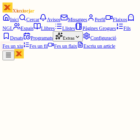
Xiuxiuejar
Inici
Cercar
Avisos
Missatges
Perfil
Flaixos
NGL
Espais
Llibres
Llistes
Pàgines Grogues
Fils
Desats
Programats
Configuració
Extras
Fes un xiu
Fes un fil
Fes un flaix
Escriu un article
Xiu
Pau
@
pauavegades
ya, tinc el teòric