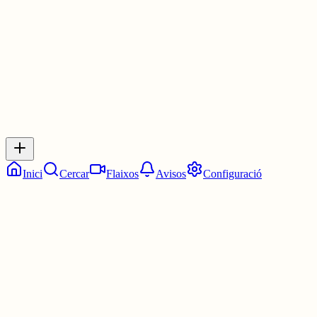
2 juny
0
0
0
0
Inicia sessió
per respondre a aquest xiu.
Respostes
No hi ha respostes encara. Sigues el primer a respondre!
Inici
Cercar
Flaixos
Avisos
Configuració