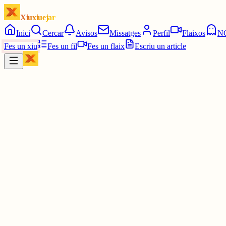
Xiuxiuejar
Inici
Cercar
Avisos
Missatges
Perfil
Flaixos
N
Fes un xiu
Fes un fil
Fes un flaix
Escriu un article
Xiu
RepSter
@
_repster_
a mi no, pero si hi soc
3 juny
0
0
0
0