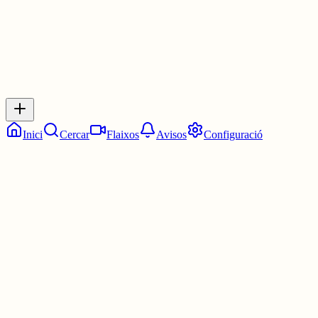
Inicia sessió
per respondre a aquest xiu.
Respostes
No hi ha respostes encara. Sigues el primer a respondre!
Inici
Cercar
Flaixos
Avisos
Configuració