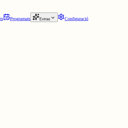
ts
Programats
Configuració
Extras