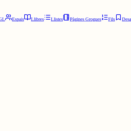
GL
Espais
Llibres
Llistes
Pàgines Grogues
Fils
Desa