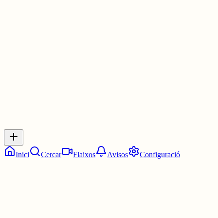
a PlayStation.
Una de les pitjors notícies de la història dels videojocs (i no és una
exageració).
1 jul.
0
0
0
0
Inicia sessió
per respondre a aquest xiu.
Respostes
No hi ha respostes encara. Sigues el primer a respondre!
Inici
Cercar
Flaixos
Avisos
Configuració