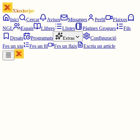
Xiuxiuejar
Inici
Cercar
Avisos
Missatges
Perfil
Flaixos
NGL
Espais
Llibres
Llistes
Pàgines Grogues
Fils
Desats
Programats
Configuració
Extras
Fes un xiu
Fes un fil
Fes un flaix
Escriu un article
Xiu
XBLOYT
@
xbloyt
Sony acaba d'anunciar que, a partir de gener del 2028, no es faran
més discos per a jocs nous. És a dir, que es carreguen el format físi