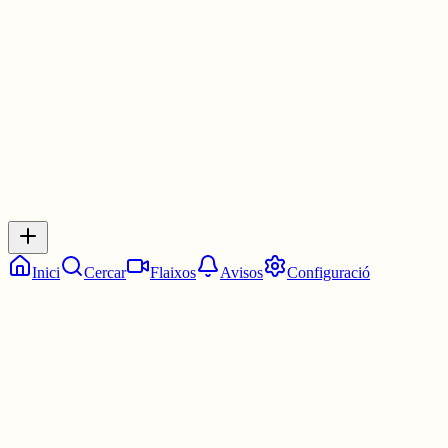
3 juny
0
0
0
0
Inicia sessió
per respondre a aquest xiu.
Respostes
No hi ha respostes encara. Sigues el primer a respondre!
Inici
Cercar
Flaixos
Avisos
Configuració