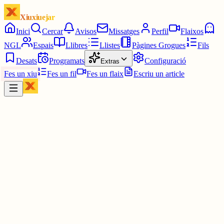
Xiuxiuejar
Inici
Cercar
Avisos
Missatges
Perfil
Flaixos
NGL
Espais
Llibres
Llistes
Pàgines Grogues
Fils
Desats
Programats
Configuració
Extras
Fes un xiu
Fes un fil
Fes un flaix
Escriu un article
Xiu
diarilaveu.cat
@
diarilaveu
🤣 📹 VÍDEO | Xavi Castillo: “Ànim amb la vaga!”
www.diarilaveu.cat/societat/video-x...