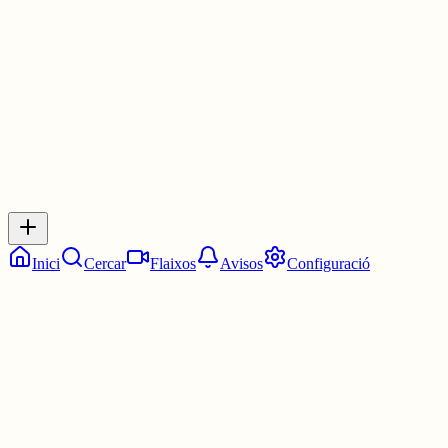
3 juny
0
0
0
0
Inicia sessió
per respondre a aquest xiu.
Respostes
No hi ha respostes encara. Sigues el primer a respondre!
Inici
Cercar
Flaixos
Avisos
Configuració