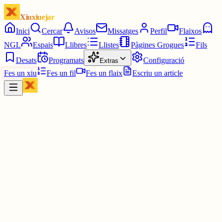
Xiuxiuejar
Inici
Cercar
Avisos
Missatges
Perfil
Flaixos
NGL
Espais
Llibres
Llistes
Pàgines Grogues
Fils
Desats
Programats
Configuració
Extras
Fes un xiu
Fes un fil
Fes un flaix
Escriu un article
Xiu
Oriolus
@
oriolus
Buahh, si es de llibres ni l'intento haha. Fa pinta a ser molt
complicat.