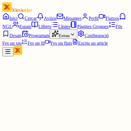
Xiuxiuejar
Inici
Cercar
Avisos
Missatges
Perfil
Flaixos
NGL
Espais
Llibres
Llistes
Pàgines Grogues
Fils
Desats
Programats
Configuració
Extras
Fes un xiu
Fes un fil
Fes un flaix
Escriu un article
Xiu
Pau
@
pauavegades
"la meritocràcia no existeix, i si no, que li diguin al dress to impres
comentari que acabo de llegir avui a ig en un post sobre abolir la