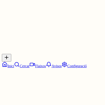
PAU
3 juny
0
0
0
0
Inicia sessió
per respondre a aquest xiu.
Respostes
No hi ha respostes encara. Sigues el primer a respondre!
Inici
Cercar
Flaixos
Avisos
Configuració