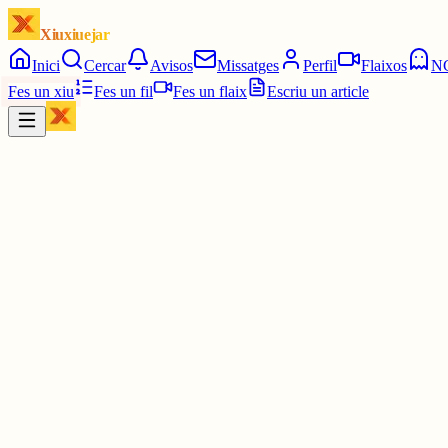
Xiuxiuejar
Inici
Cercar
Avisos
Missatges
Perfil
Flaixos
N
Fes un xiu
Fes un fil
Fes un flaix
Escriu un article
Xiu
Jordinm
@
jordidemanresa
#ElMot
1642 5/6
🟨🟨⬜⬜⬜
🟨🟩⬜⬜⬜