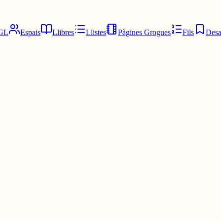
GL
Espais
Llibres
Llistes
Pàgines Grogues
Fils
Desa