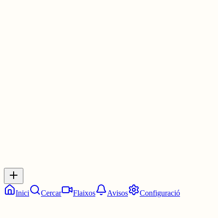
⬜🟩🟩⬜⬜
🟩🟩🟩🟨⬜
🟩🟩🟩🟩🟩
#WordleCAT
elmot.gelozp.com
30 juny
0
0
0
0
Inicia sessió
per respondre a aquest xiu.
Respostes
No hi ha respostes encara. Sigues el primer a respondre!
Inici
Cercar
Flaixos
Avisos
Configuració