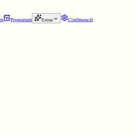
ts
Programats
Configuració
Extras