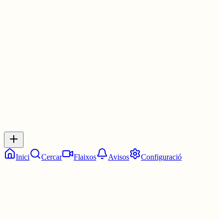
superar la ràtio europea, mentre l'estat espanyol ofega la sanitat
catalana, fomenta la fugida de professionals amb sous baixos i
permet un creixement poblacional sense inversió
1 jul.
0
0
0
0
Inicia sessió
per respondre a aquest xiu.
Respostes
No hi ha respostes encara. Sigues el primer a respondre!
Inici
Cercar
Flaixos
Avisos
Configuració