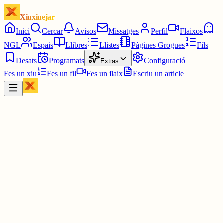
Xiuxiuejar
Inici
Cercar
Avisos
Missatges
Perfil
Flaixos
NGL
Espais
Llibres
Llistes
Pàgines Grogues
Fils
Desats
Programats
Configuració
Extras
Fes un xiu
Fes un fil
Fes un flaix
Escriu un article
Xiu
JC
Josep Armengol Camps
@
drak
LaRepublica CAT
8h
·
GREU | El concert econòmic de Navarra i el País Basc els permet