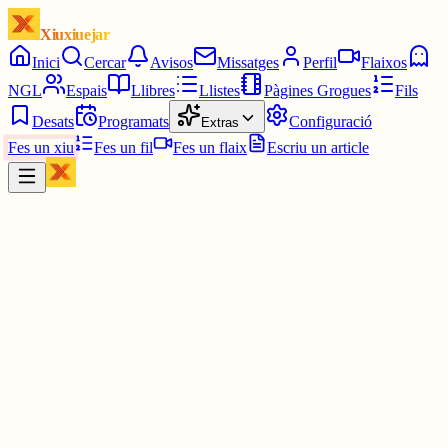
Xiuxiuejar
Inici
Cercar
Avisos
Missatges
Perfil
Flaixos
NGL
Espais
Llibres
Llistes
Pàgines Grogues
Fils
Desats
Programats
Configuració
Extras
Fes un xiu
Fes un fil
Fes un flaix
Escriu un article
Xiu
Bernat de Sarrià
@
bernatdesarria
Editorial clar del diari Ara