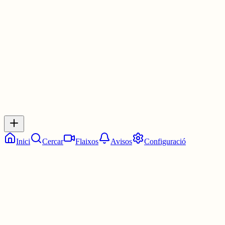
www.ara.cat/editorial/aznar-marca-r...
1 jul.
0
0
0
0
Inicia sessió
per respondre a aquest xiu.
Respostes
No hi ha respostes encara. Sigues el primer a respondre!
Inici
Cercar
Flaixos
Avisos
Configuració