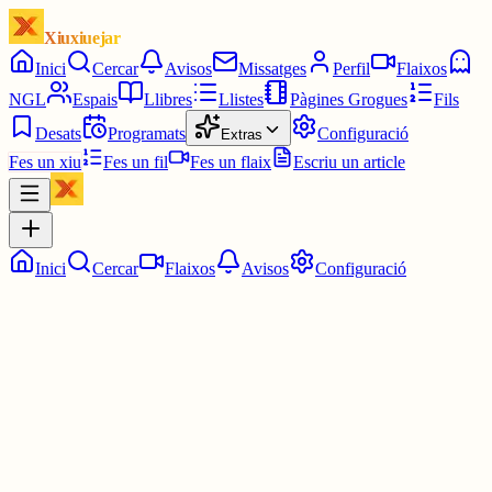
Xiuxiuejar
Inici
Cercar
Avisos
Missatges
Perfil
Flaixos
NGL
Espais
Llibres
Llistes
Pàgines Grogues
Fils
Desats
Programats
Configuració
Extras
Fes un xiu
Fes un fil
Fes un flaix
Escriu un article
Inici
Cercar
Flaixos
Avisos
Configuració